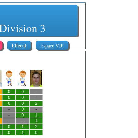
vision 3
Effectif
Espace VIP
0
0
-
0
0
-
0
0
2
-
0
-
-
0
1
-
-
1
0
1
2
0
1
0