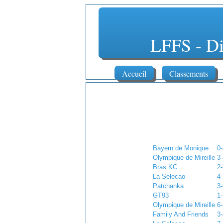
LFFS - 
Accueil
Classements
Bayern de Monique
0-
Olympique de Mireille
3-
Bras KC
2-
La Selecao
4-
Patchanka
3-
GT93
1-
Olympique de Mireille
6-
Family And Friends
3-