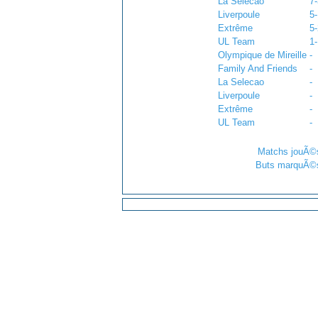
La Selecao
7-
Liverpoule
5-
Extrême
5-
UL Team
1
Olympique de Mireille
-
Family And Friends
-
La Selecao
-
Liverpoule
-
Extrême
-
UL Team
-
Matchs jouÃ
Buts marquÃ