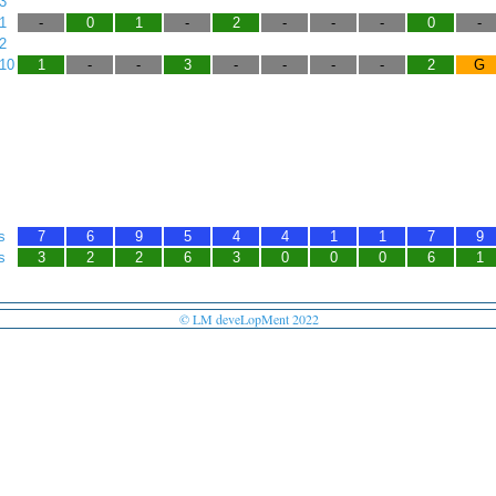
3
1
-
0
1
-
2
-
-
-
0
-
2
-10
1
-
-
3
-
-
-
-
2
G
©s
7
6
9
5
4
4
1
1
7
9
©s
3
2
2
6
3
0
0
0
6
1
© LM deveLopMent 2022